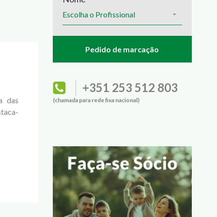
Escolha o Profissional
+351 253 512 803
a das
e não
critos
or de
(chamada para rede fixa nacional)
staca-
sofrem
ltados
trução