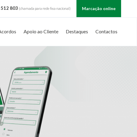
 512 803
Marcação online
(chamada para rede fixa nacional)
Acordos
Apoio ao Cliente
Destaques
Contactos