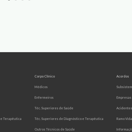
Corpo Clínico
Acordos
Médicos
Subsiste
Enfermeiros
Empresas
Téc. Superiores de Saúde
Acidentes
e Terapêutica
Téc. Superiores de Diagnóstico e Terapêutica
Ramo Vida
Outros Técnicos de Saúde
Informaçõ