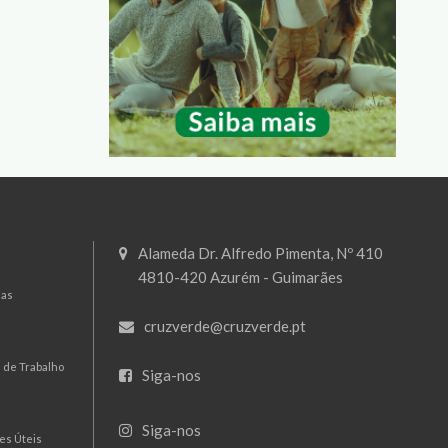
Alameda Dr. Alfredo Pimenta, Nº 410
4810-420 Azurém - Guimarães
mas
cruzverde@cruzverde.pt
 de Trabalho
Siga-nos
Siga-nos
es Úteis