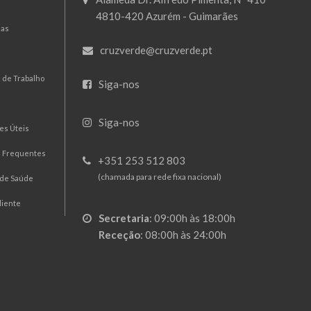
4810-420 Azurém - Guimarães
mas
cruzverde@cruzverde.pt
 de Trabalho
Siga-nos
Siga-nos
es Úteis
s Frequentes
+351 253 512 803
(chamada para rede fixa nacional)
 de Saúde
liente
Secretaria
:
09:00h às 18:00h
Receção
:
08:00h às 24:00h