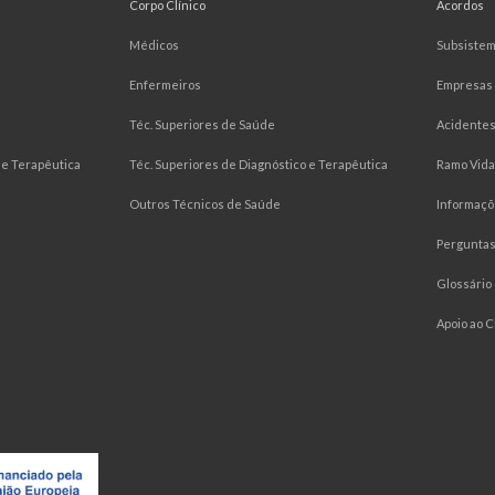
Corpo Clínico
Acordos
Médicos
Subsiste
Enfermeiros
Empresas
Téc. Superiores de Saúde
Acidentes
e Terapêutica
Téc. Superiores de Diagnóstico e Terapêutica
Ramo Vida
Outros Técnicos de Saúde
Informaçõ
Pergunta
Glossário
Apoio ao C