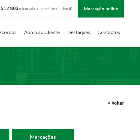
 512 803
Marcação online
(chamada para rede fixa nacional)
Acordos
Apoio ao Cliente
Destaques
Contactos
Voltar
Marcações