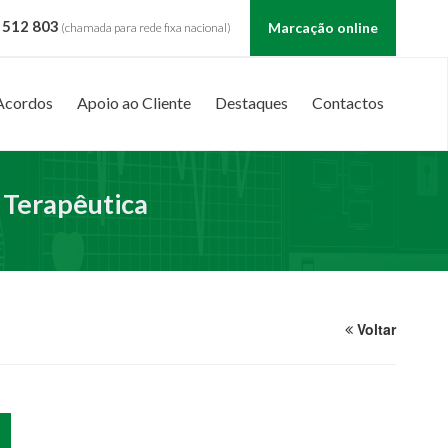
 512 803
Marcação online
(chamada para rede fixa nacional)
Acordos
Apoio ao Cliente
Destaques
Contactos
 Terapêutica
Voltar