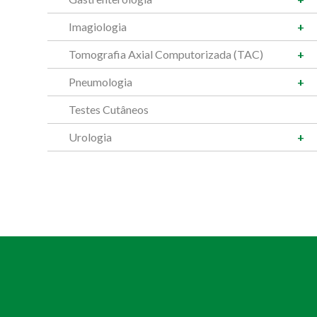
Imagiologia
Tomografia Axial Computorizada (TAC)
Pneumologia
Testes Cutâneos
Urologia