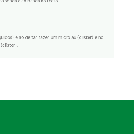
e a sonda é colocada no recto.
uidos) e ao deitar fazer um microlax (clister) e no
clister).