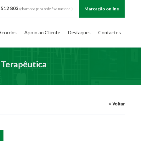
 512 803
Marcação online
(chamada para rede fixa nacional)
Acordos
Apoio ao Cliente
Destaques
Contactos
 Terapêutica
Voltar