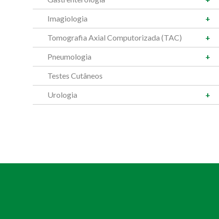
Imagiologia
Tomografia Axial Computorizada (TAC)
Pneumologia
Testes Cutâneos
Urologia