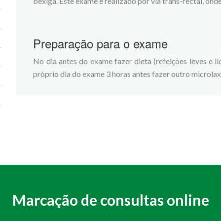
bexiga. Este exame é realizado por via trans-rectal, ond
Preparação para o exame
No dia antes do exame fazer dieta (refeições leves e líq
próprio dia do exame 3 horas antes fazer outro microlax (
Marcação de consultas online