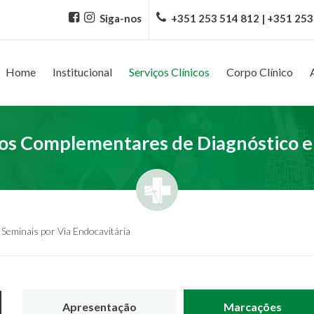
Siga-nos
+351 253 514 812 | +351 253
Home
Institucional
Serviços Clínicos
Corpo Clínico
s Complementares de Diagnóstico e
s Seminais por Via Endocavitária
Apresentação
Marcações