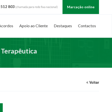
 512 803
Marcação online
(chamada para rede fixa nacional)
Acordos
Apoio ao Cliente
Destaques
Contactos
 Terapêutica
Voltar