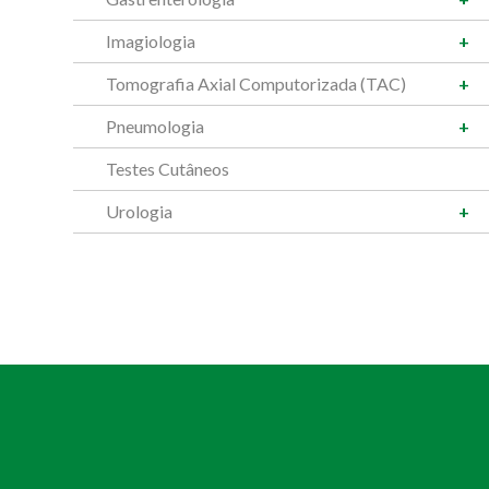
Imagiologia
Tomografia Axial Computorizada (TAC)
Pneumologia
Testes Cutâneos
Urologia