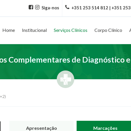
Siga-nos
+351 253 514 812 | +351 253
Home
Institucional
Serviços Clínicos
Corpo Clínico
s Complementares de Diagnóstico e
2+2)
Apresentação
Marcações