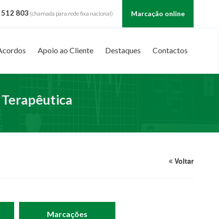
 512 803
Marcação online
(chamada para rede fixa nacional)
Acordos
Apoio ao Cliente
Destaques
Contactos
 Terapêutica
Voltar
Marcações