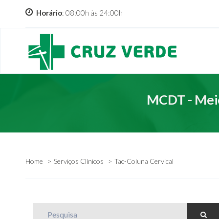
Horário
: 08:00h às 24:00h
MCDT - Meio
Home
Serviços Clínicos
Tac-Coluna Cervical
Pesquisa