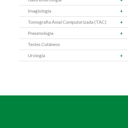
Imagiologia
Tomografia Axial Computorizada (TAC)
Pneumologia
Testes Cutâneos
Urologia