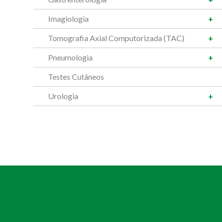
Imagiologia
Tomografia Axial Computorizada (TAC)
Pneumologia
Testes Cutâneos
Urologia