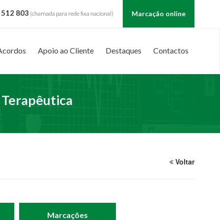
 512 803
Marcação online
(chamada para rede fixa nacional)
Acordos
Apoio ao Cliente
Destaques
Contactos
 Terapêutica
Voltar
Marcações