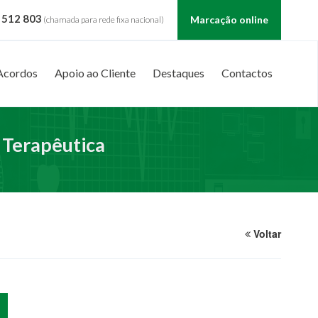
 512 803
Marcação online
(chamada para rede fixa nacional)
Acordos
Apoio ao Cliente
Destaques
Contactos
 Terapêutica
Voltar