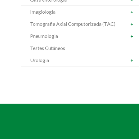
Imagiologia
Tomografia Axial Computorizada (TAC)
Pneumologia
Testes Cutâneos
Urologia