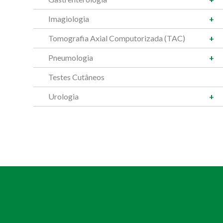
Imagiologia
Tomografia Axial Computorizada (TAC)
Pneumologia
Testes Cutâneos
Urologia