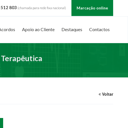
 512 803
Marcação online
(chamada para rede fixa nacional)
Acordos
Apoio ao Cliente
Destaques
Contactos
 Terapêutica
Voltar