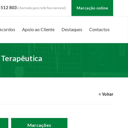
 512 803
Marcação online
(chamada para rede fixa nacional)
Acordos
Apoio ao Cliente
Destaques
Contactos
 Terapêutica
Voltar
Marcações