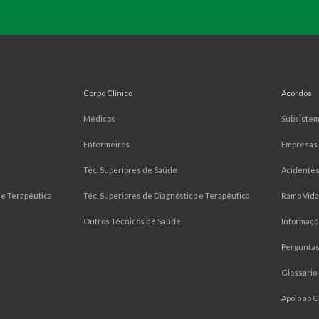
Corpo Clínico
Acordos
Médicos
Subsiste
Enfermeiros
Empresas
Téc. Superiores de Saúde
Acidentes
e Terapêutica
Téc. Superiores de Diagnóstico e Terapêutica
Ramo Vida
Outros Técnicos de Saúde
Informaçõ
Pergunta
Glossário
Apoio ao C