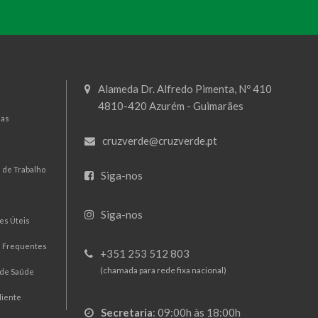
Alameda Dr. Alfredo Pimenta, Nº 410
4810-420 Azurém - Guimarães
mas
cruzverde@cruzverde.pt
 de Trabalho
Siga-nos
Siga-nos
es Úteis
s Frequentes
+351 253 512 803
(chamada para rede fixa nacional)
 de Saúde
liente
Secretaria
:
09:00h às 18:00h